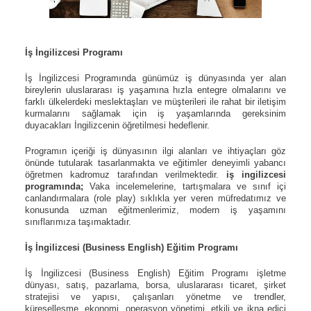
İş İngilizcesi Programı
İş İngilizcesi Programında
günümüz iş dünyasında yer alan
bireylerin uluslararası iş yaşamına hızla entegre olmalarını ve
farklı ülkelerdeki meslektaşları ve müşterileri ile rahat bir iletişim
kurmalarını sağlamak için iş yaşamlarında gereksinim
duyacakları İngilizcenin öğretilmesi hedeflenir.
Programın içeriği iş dünyasının ilgi alanları ve ihtiyaçları göz
önünde tutularak tasarlanmakta ve eğitimler deneyimli yabancı
öğretmen kadromuz tarafından verilmektedir.
iş ingilizcesi
programında;
Vaka incelemelerine, tartışmalara ve sınıf içi
canlandırmalara (role play) sıklıkla yer veren müfredatımız ve
konusunda uzman eğitmenlerimiz, modern iş yaşamını
sınıflarımıza taşımaktadır.
İş İngilizcesi
(Business English) Eğitim Programı
İş İngilizcesi (Business English) Eğitim Programı işletme
dünyası, satış, pazarlama, borsa, uluslararası ticaret, şirket
stratejisi ve yapısı, çalışanları yönetme ve trendler,
küreselleşme, ekonomi, operasyon yönetimi, etkili ve ikna edici