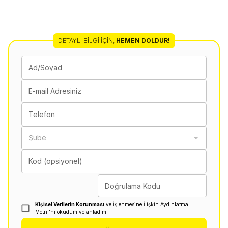
DETAYLI BILGI İÇIN
,
HEMEN DOLDUR!
Ad/Soyad
E-mail Adresiniz
Telefon
Şube
Kod (opsiyonel)
Doğrulama Kodu
Kişisel Verilerin Korunması
ve İşlenmesine İlişkin Aydınlatma
Metni'ni okudum ve anladım.