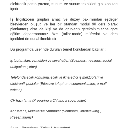
elektronik posta yazma, sunum ve sunum teknikleri gibi konuları
içerir.
İş İngilizcesi
grupları amaç ve düzey bakımından eşdeğer
bireylerden oluşur, ve her bir standart modül 90 ders olarak
planlanmış olsa da kişi ya da grupların gereksinimlerine göre
eğitim departmanımız özel (tailor-made) müfredat ve ders
içerikleri de sunabilmektedir.
Bu programda üzerinde durulan temel konulardan bazıları:
İş toplantıları, yemekleri ve seyahatleri (Business meetings, social
obligations, trips)
Telefonda etkili konuşma, etkili ve ikna edici iş mektupları ve
elektronik postalar (Effective telephone communication, e-mail
written)
CV hazırlama (Preparing a CV and a cover letter)
Konferans, Mülakat ve Sunumlar (Seminars , Interviewing ,
Presentations)
Satış – Pazarlama (Sales & Marketing)