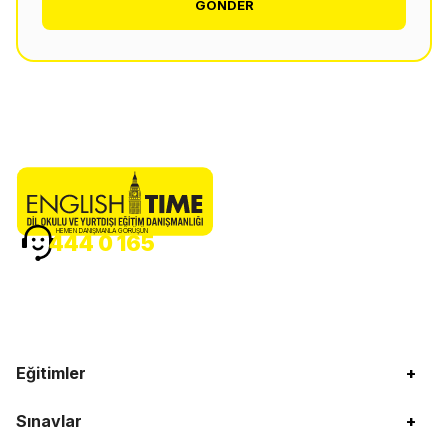
GÖNDER
HEMEN DANIŞMANLA GÖRÜŞÜN
444 0 165
Eğitimler
+
Sınavlar
+