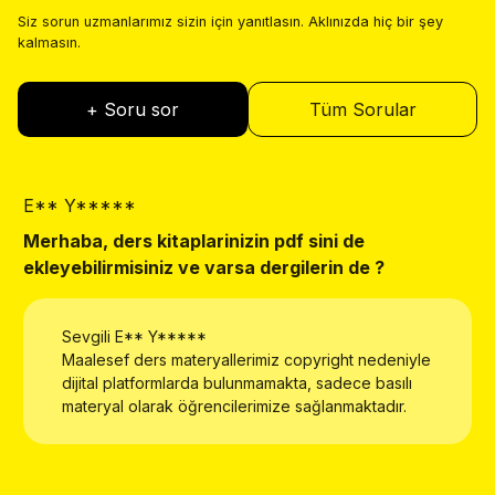
Siz sorun uzmanlarımız sizin için yanıtlasın. Aklınızda hiç bir şey
kalmasın.
+ Soru sor
Tüm Sorular
E** Y*****
E
Merhaba, ders kitaplarinizin pdf sini de
W
ekleyebilirmisiniz ve varsa dergilerin de ?
Sevgili
E** Y*****
Maalesef ders materyallerimiz copyright nedeniyle
dijital platformlarda bulunmamakta, sadece basılı
materyal olarak öğrencilerimize sağlanmaktadır.