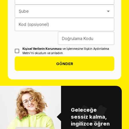
Şube
Kod (opsiyonel)
Doğrulama Kodu
Kişisel Verilerin Korunması
ve İşlenmesine İlişkin Aydınlatma
Metni'ni okudum ve anladım.
GÖNDER
Geleceğe
sessiz kalma,
ingilizce öğren