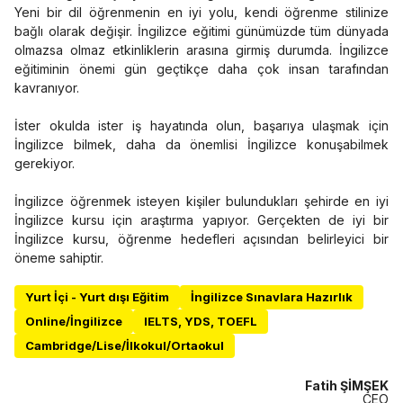
Yeni bir dil öğrenmenin en iyi yolu, kendi öğrenme stilinize
bağlı olarak değişir. İngilizce eğitimi günümüzde tüm dünyada
olmazsa olmaz etkinliklerin arasına girmiş durumda. İngilizce
eğitiminin önemi gün geçtikçe daha çok insan tarafından
kavranıyor.
İster okulda ister iş hayatında olun, başarıya ulaşmak için
İngilizce bilmek, daha da önemlisi İngilizce konuşabilmek
gerekiyor.
İngilizce öğrenmek isteyen kişiler bulundukları şehirde en iyi
İngilizce kursu için araştırma yapıyor. Gerçekten de iyi bir
İngilizce kursu, öğrenme hedefleri açısından belirleyici bir
öneme sahiptir.
Yurt İçi - Yurt dışı Eğitim
İngilizce Sınavlara Hazırlık
Online/İngilizce
IELTS, YDS, TOEFL
Cambridge/Lise/İlkokul/Ortaokul
Fatih ŞİMŞEK
CEO