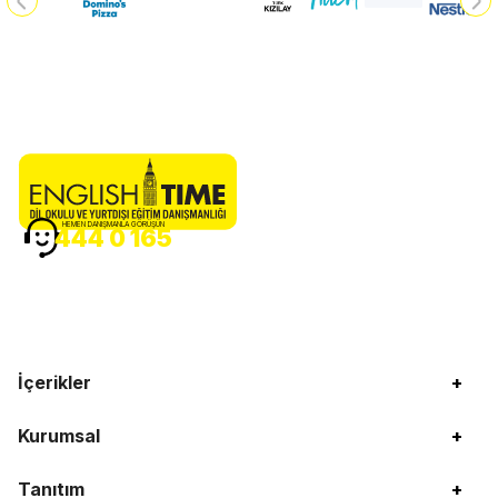
HEMEN DANIŞMANLA GÖRÜŞÜN
444 0 165
İçerikler
+
Kurumsal
+
Tanıtım
+