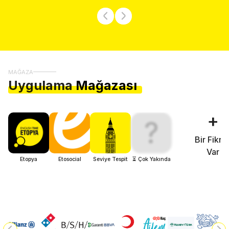
MAĞAZA
Uygulama
Mağazası
+
?
Bir Fikri
Var
Etopya
Etosocial
Seviye Tespit
⏳ Çok Yakında