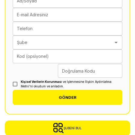
Ad/Soyad
E-mail Adresiniz
Telefon
Şube
Kod (opsiyonel)
Doğrulama Kodu
Kişisel Verilerin Korunması
ve İşlenmesine İlişkin Aydınlatma
Metni'ni okudum ve anladım.
GÖNDER
ŞUBENI BUL