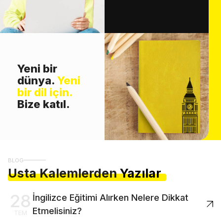
Yeni bir
dünya.
Yeni
bir dil için.
Bize katıl.
BLOG
Usta Kalemlerden
Yazılar
28
İngilizce Eğitimi Alırken Nelere Dikkat
Etmelisiniz?
TEM