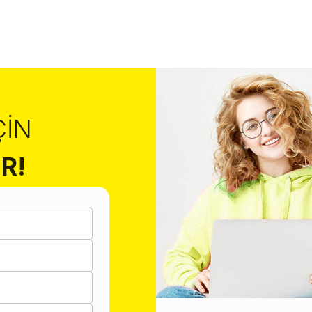
ÇIN
R!