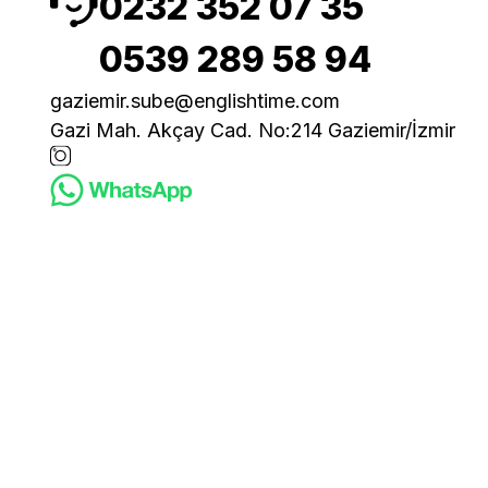
0232 352 07 35
0539 289 58 94
gaziemir.sube@englishtime.com
Gazi Mah. Akçay Cad. No:214 Gaziemir/İzmir