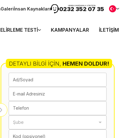
HEMEN DANIŞMANLA GÖRÜŞÜN
0232 352 07 35
n
Galeri
İnsan Kaynakları
ELIRLEME TESTI
KAMPANYALAR
İLETIŞIM
DETAYLI BILGI İÇIN
,
HEMEN DOLDUR!
Ad/Soyad
E-mail Adresiniz
Telefon
Şube
Kod (opsiyonel)