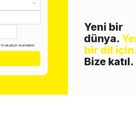
Yeni bir
dünya.
Ye
i'ni okudum ve anladım.
bir dil için
Bize katıl.