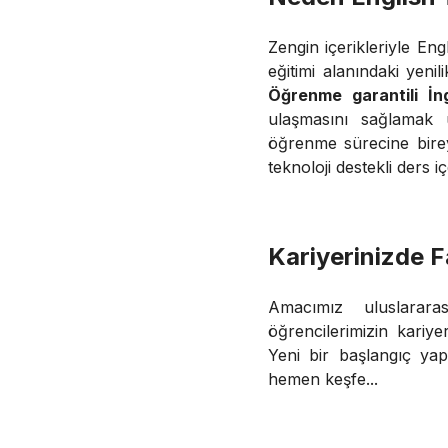
Zengin içerikleriyle En
eğitimi alanındaki yeni
Öğrenme garantili İng
ulaşmasını sağlamak ü
öğrenme sürecine birey
teknoloji destekli ders i
Kariyerinizde F
Amacımız uluslarara
öğrencilerimizin kariye
Yeni bir başlangıç yap
hemen keşfe...