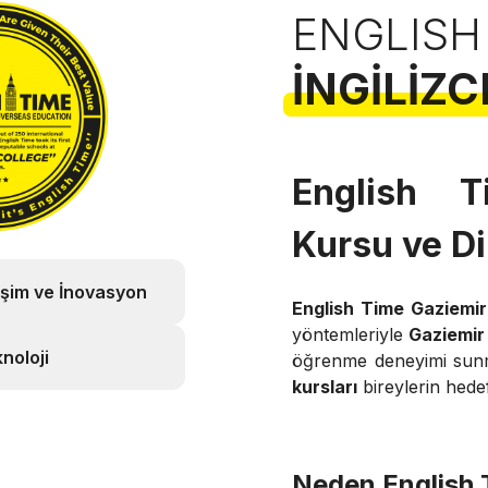
ENGLISH
İNGILIZC
English T
Kursu ve Di
işim ve İnovasyon
English Time Gaziemir
yöntemleriyle
Gaziemir 
noloji
öğrenme deneyimi sun
kursları
bireylerin hede
Neden English 