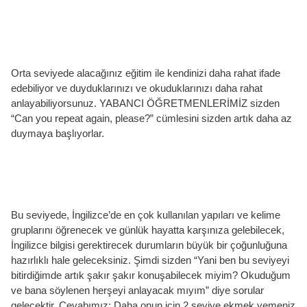
Orta seviyede alacağınız eğitim ile kendinizi daha rahat ifade
edebiliyor ve duyduklarınızı ve okuduklarınızı daha rahat
anlayabiliyorsunuz. YABANCI ÖĞRETMENLERİMİZ sizden
“Can you repeat again, please?” cümlesini sizden artık daha az
duymaya başlıyorlar.
Bu seviyede, İngilizce’de en çok kullanılan yapıları ve kelime
gruplarını öğrenecek ve günlük hayatta karşınıza gelebilecek,
İngilizce bilgisi gerektirecek durumların büyük bir çoğunluğuna
hazırlıklı hale geleceksiniz. Şimdi sizden “Yani ben bu seviyeyi
bitirdiğimde artık şakır şakır konuşabilecek miyim? Okuduğum
ve bana söylenen herşeyi anlayacak mıyım” diye sorular
gelecektir. Cevabımız: Daha onun için 2 seviye ekmek yemeniz