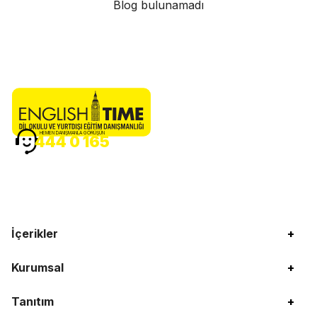
Blog bulunamadı
HEMEN DANIŞMANLA GÖRÜŞÜN
444 0 165
İçerikler
+
Kurumsal
+
Tanıtım
+