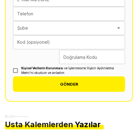
Telefon
Şube
Kod (opsiyonel)
Doğrulama Kodu
Kişisel Verilerin Korunması
ve İşlenmesine İlişkin Aydınlatma
Metni'ni okudum ve anladım.
GÖNDER
BLOG
Usta Kalemlerden
Yazılar