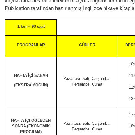
kaynaklarla desteklenmektedir. Ayrıca öğrencilerimizin eğ
Publication tarafından hazırlanmış İngilizce hikaye kitapla
1 kur = 90 saat
PROGRAMLAR
GÜNLER
DERS
10:
HAFTA İÇİ SABAH
11:
Pazartesi, Salı, Çarşamba,
Perşembe, Cuma
(EKSTRA YOĞUN)
12:
13:
17:
HAFTA İÇİ ÖĞLEDEN
Pazartesi, Salı, Çarşamba,
SONRA (EKONOMİK
18:
Perşembe, Cuma
PROGRAM)