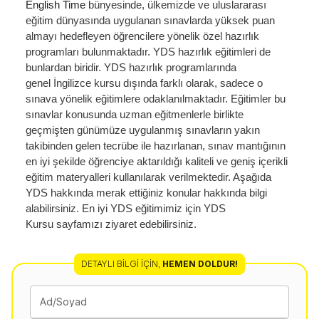
English Time
bünyesinde, ülkemizde ve uluslararası
eğitim dünyasında uygulanan sınavlarda yüksek puan
almayı hedefleyen öğrencilere yönelik özel hazırlık
programları bulunmaktadır. YDS hazırlık eğitimleri de
bunlardan biridir. YDS hazırlık programlarında
genel
İngilizce kursu
dışında farklı olarak, sadece o
sınava yönelik eğitimlere odaklanılmaktadır. Eğitimler bu
sınavlar konusunda uzman eğitmenlerle birlikte
geçmişten günümüze uygulanmış sınavların yakın
takibinden gelen tecrübe ile hazırlanan, sınav mantığının
en iyi şekilde öğrenciye aktarıldığı kaliteli ve geniş içerikli
eğitim materyalleri kullanılarak verilmektedir. Aşağıda
YDS hakkında merak ettiğiniz konular hakkında bilgi
alabilirsiniz. En iyi YDS eğitimimiz için
YDS
Kursu
sayfamızı ziyaret edebilirsiniz.
DETAYLI BILGI İÇIN
,
HEMEN DOLDUR!
Ad/Soyad