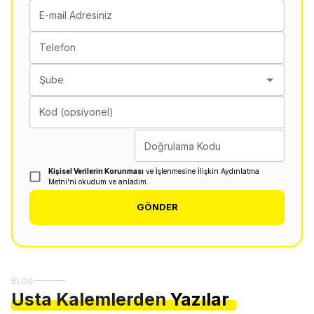
E-mail Adresiniz
Telefon
Şube
Kod (opsiyonel)
Doğrulama Kodu
Kişisel Verilerin Korunması
ve İşlenmesine İlişkin Aydınlatma
Metni'ni okudum ve anladım.
GÖNDER
BLOG
Usta Kalemlerden
Yazılar