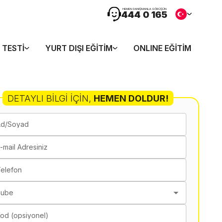
HEMEN DANIŞMANLA GÖRÜŞÜN
444 0 165
 TESTI
YURT DIŞI EĞITIM
ONLINE EĞITIM
DETAYLI BILGI İÇIN
,
HEMEN DOLDUR!
Ad/Soyad
-mail Adresiniz
elefon
Şube
od (opsiyonel)