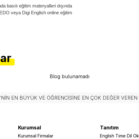
a basılı eğitim materyalleri dışında
 EDO veya Digi English online eğitim
lar
Blog bulunamadı
'NIN EN BÜYÜK VE ÖĞRENCISINE EN ÇOK DEĞER VERE
Kurumsal
Tanıtım
Kurumsal Firmalar
English Time Dil Oku