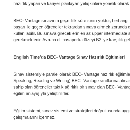
hazırlık yapan ve kariyer planlayan yetişkinlere yönelik olarak g
BEC- Vantage sınavının geçerlilik süre sınırı yoktur, herhangi 
başarı ile geçen öğrenciler tekrardan sınava girmek zorunda de
kullanılabilir. Bu sınava gireceklerin en az upper intermediate
gerekmektedir. Avrupa dil pasaportu düzeyi B2 ‘ye karşılık geli
English Time’da BEC- Vantage Sınav Hazırlık Eğitimleri
Sınav sistemiyle paralel olarak BEC- Vantage hazırlık eğitimle
Speaking, Reading ve Writing) BEC- Vantage sınıflarına alınan v
sahip olan öğrenciler taktik ağırlıklı bir sınav olan BEC- Van
eğitim anlayışıyla yetiştirilirler.
Eğitim sistemi, sınav sistemi ve stratejileri doğrultusunda uygu
çalışmalarını içermez.