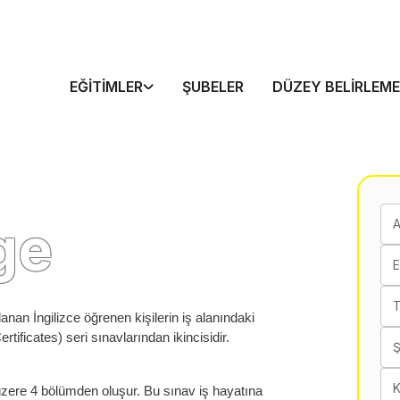
EĞITIMLER
ŞUBELER
DÜZEY BELIRLEME
ge
E
T
an İngilizce öğrenen kişilerin iş alanındaki
tificates) seri sınavlarından ikincisidir.
K
ere 4 bölümden oluşur. Bu sınav iş hayatına