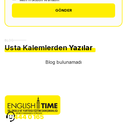
GÖNDER
BLOG
Usta Kalemlerden
Yazılar
Blog bulunamadı
HEMEN DANIŞMANLA GÖRÜŞÜN
444 0 165