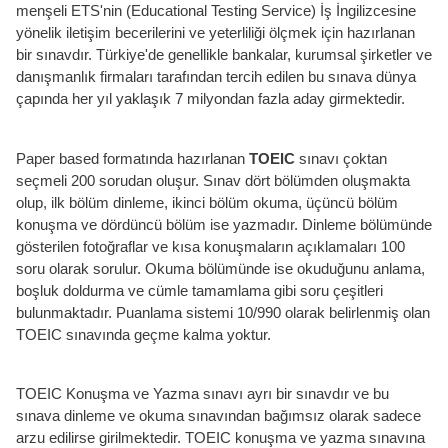
menşeli ETS'nin (Educational Testing Service) İş İngilizcesine
yönelik iletişim becerilerini ve yeterliliği ölçmek için hazırlanan
bir sınavdır. Türkiye'de genellikle bankalar, kurumsal şirketler ve
danışmanlık firmaları tarafından tercih edilen bu sınava dünya
çapında her yıl yaklaşık 7 milyondan fazla aday girmektedir.
Paper based formatında hazırlanan
TOEIC
sınavı çoktan
seçmeli 200 sorudan oluşur. Sınav dört bölümden oluşmakta
olup, ilk bölüm dinleme, ikinci bölüm okuma, üçüncü bölüm
konuşma ve dördüncü bölüm ise yazmadır. Dinleme bölümünde
gösterilen fotoğraflar ve kısa konuşmaların açıklamaları 100
soru olarak sorulur. Okuma bölümünde ise okuduğunu anlama,
boşluk doldurma ve cümle tamamlama gibi soru çeşitleri
bulunmaktadır. Puanlama sistemi 10/990 olarak belirlenmiş olan
TOEIC sınavında geçme kalma yoktur.
TOEIC Konuşma ve Yazma sınavı ayrı bir sınavdır ve bu
sınava dinleme ve okuma sınavından bağımsız olarak sadece
arzu edilirse girilmektedir. TOEIC konuşma ve yazma sınavına