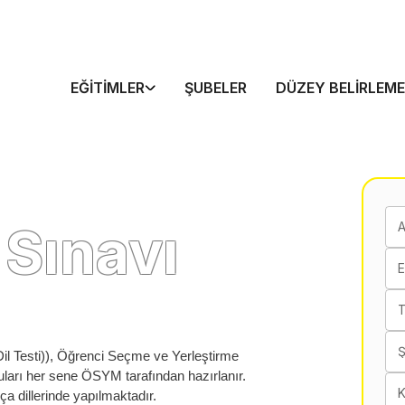
EĞITIMLER
ŞUBELER
DÜZEY BELIRLEME
 Sınavı
E
T
l Testi)), Öğrenci Seçme ve Yerleştirme
ları her sene ÖSYM tarafından hazırlanır.
K
 dillerinde yapılmaktadır.