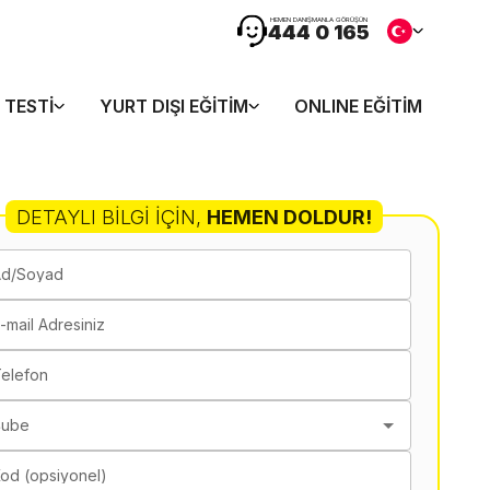
HEMEN DANIŞMANLA GÖRÜŞÜN
444 0 165
 TESTI
YURT DIŞI EĞITIM
ONLINE EĞITIM
DETAYLI BILGI İÇIN
,
HEMEN DOLDUR!
Ad/Soyad
-mail Adresiniz
elefon
Şube
od (opsiyonel)