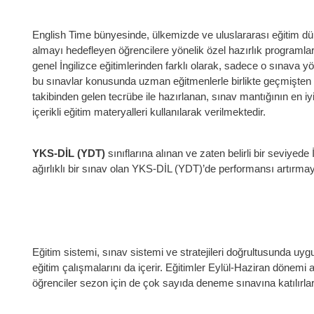
English Time bünyesinde, ülkemizde ve uluslararası eğitim 
almayı hedefleyen öğrencilere yönelik özel hazırlık programla
genel İngilizce eğitimlerinden farklı olarak, sadece o sınava yö
bu sınavlar konusunda uzman eğitmenlerle birlikte geçmişte
takibinden gelen tecrübe ile hazırlanan, sınav mantığının en iyi 
içerikli eğitim materyalleri kullanılarak verilmektedir.
YKS-DİL (YDT)
sınıflarına alınan ve zaten belirli bir seviyede 
ağırlıklı bir sınav olan YKS-DİL (YDT)’de performansı artırmayı 
Eğitim sistemi, sınav sistemi ve stratejileri doğrultusunda uygu
eğitim çalışmalarını da içerir. Eğitimler Eylül-Haziran dönemi 
öğrenciler sezon için de çok sayıda deneme sınavına katılırlar