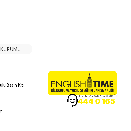
N KURUMU
lu Basın Kiti
HEMEN DANIŞMANLA GÖRÜŞÜN
444 0 165
r?