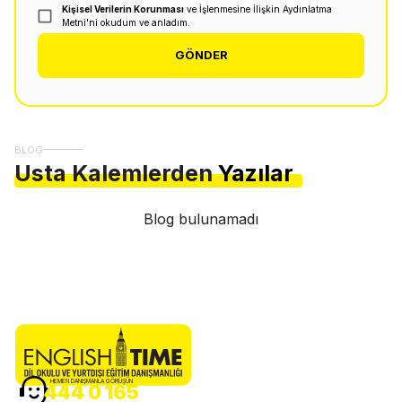
Kişisel Verilerin Korunması
ve İşlenmesine İlişkin Aydınlatma
Metni'ni okudum ve anladım.
GÖNDER
BLOG
Usta Kalemlerden
Yazılar
Blog bulunamadı
HEMEN DANIŞMANLA GÖRÜŞÜN
444 0 165