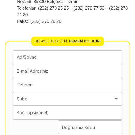
No:156 35330 Balçova – Izmir
Telefonlar: (232) 279 25 25 – (232) 278 77 56 – (232) 278
74 80
Faks: (232) 279 26 26
DETAYLI BILGI İÇIN
,
HEMEN DOLDUR!
Ad/Soyad
E-mail Adresiniz
Telefon
Şube
Kod (opsiyonel)
Doğrulama Kodu