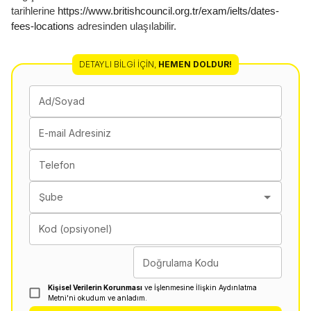
tarihlerine
https://www.britishcouncil.org.tr/exam/ielts/dates-
fees-locations
adresinden ulaşılabilir.
DETAYLI BILGI İÇIN
,
HEMEN DOLDUR!
Ad/Soyad
E-mail Adresiniz
Telefon
Şube
Kod (opsiyonel)
Doğrulama Kodu
Kişisel Verilerin Korunması
ve İşlenmesine İlişkin Aydınlatma
Metni'ni okudum ve anladım.