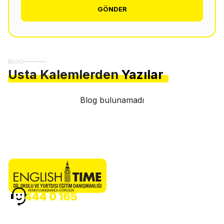
GÖNDER
BLOG
Usta Kalemlerden
Yazılar
Blog bulunamadı
HEMEN DANIŞMANLA GÖRÜŞÜN
444 0 165