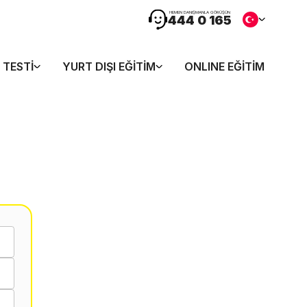
HEMEN DANIŞMANLA GÖRÜŞÜN
444 0 165
 TESTI
YURT DIŞI EĞITIM
ONLINE EĞITIM