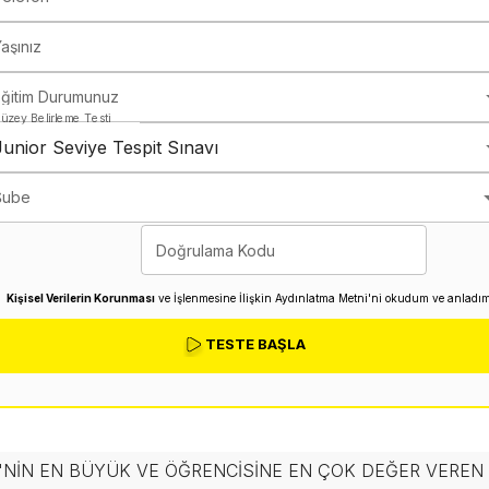
aşınız
Eğitim Durumunuz
üzey Belirleme Testi
Junior Seviye Tespit Sınavı
Şube
Doğrulama Kodu
Kişisel Verilerin Korunması
ve İşlenmesine İlişkin Aydınlatma Metni'ni okudum ve anladım
TESTE BAŞLA
'NIN EN BÜYÜK VE ÖĞRENCISINE EN ÇOK DEĞER VERE