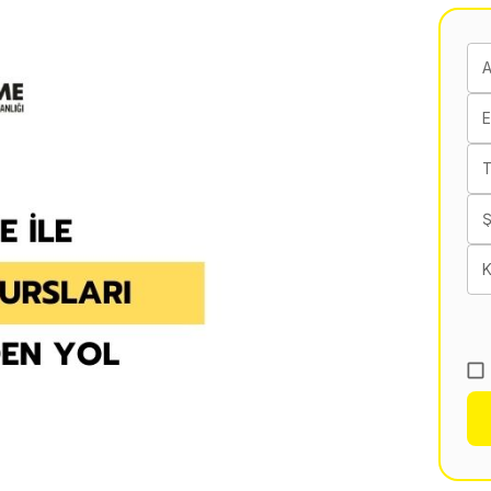
E
T
K