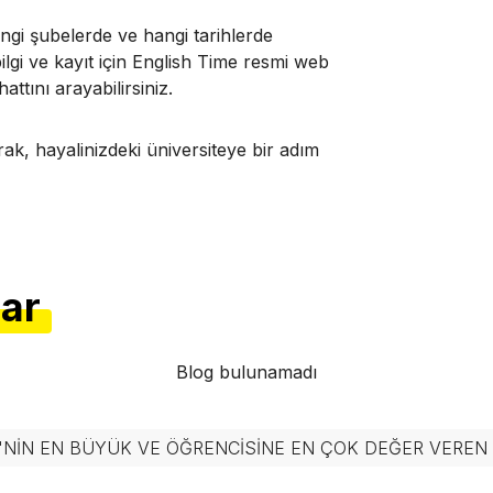
ngi şubelerde ve hangi tarihlerde
lgi ve kayıt için
English Time resmi web
ttını arayabilirsiniz.
rak, hayalinizdeki üniversiteye bir adım
lar
Blog bulunamadı
'NIN EN BÜYÜK VE ÖĞRENCISINE EN ÇOK DEĞER VERE