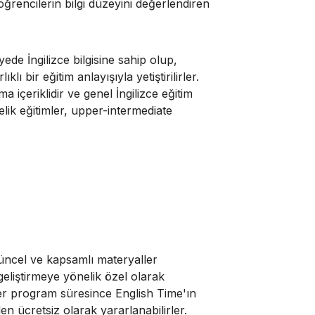
 öğrencilerin bilgi düzeyini değerlendiren
yede İngilizce bilgisine sahip olup,
ı bir eğitim anlayışıyla yetiştirilirler.
a içeriklidir ve genel İngilizce eğitim
lik eğitimler, upper-intermediate
üncel ve kapsamlı materyaller
 geliştirmeye yönelik özel olarak
ler program süresince English Time'ın
den ücretsiz olarak yararlanabilirler.