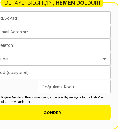
DETAYLI BILGI İÇIN
,
HEMEN DOLDUR!
Ad/Soyad
-mail Adresiniz
elefon
Şube
od (opsiyonel)
Doğrulama Kodu
Kişisel Verilerin Korunması
ve İşlenmesine İlişkin Aydınlatma Metni'ni
okudum ve anladım.
GÖNDER