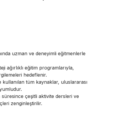
anında uzman ve deneyimli eğitmenlerle
eji ağırlıklı eğitim programlarıyla,
ilemeleri hedeflenir.
e kullanılan tüm kaynaklar, uluslararası
uyumludur.
 süresince çeşitli aktivite dersleri ve
eri zenginleştirilir.