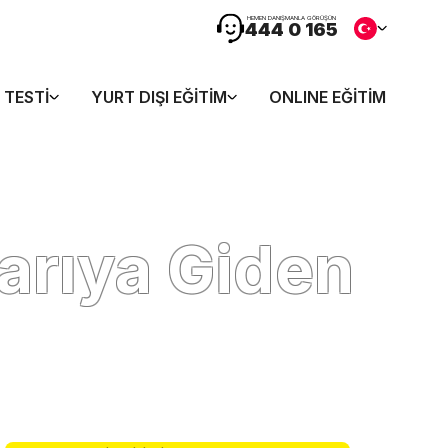
HEMEN DANIŞMANLA GÖRÜŞÜN
444 0 165
 TESTI
YURT DIŞI EĞITIM
ONLINE EĞITIM
şarıya Giden