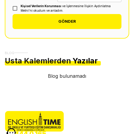
Kişisel Verilerin Korunması
ve İşlenmesine İlişkin Aydınlatma
Metni'ni okudum ve anladım.
GÖNDER
BLOG
Usta Kalemlerden
Yazılar
Blog bulunamadı
HEMEN DANIŞMANLA GÖRÜŞÜN
444 0 165